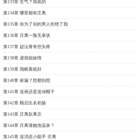
第133章 生气？我装的
第134章 哪里都有庄离
第135章 你为了别的男人拒绝了我
第136章 庄离一脸无辜状
第137章 赵沅青有些头疼
第138章 虚假姐妹情
第139章 我瞧着挺好
第140章 捡漏？想都别想
第141章 送画还是送绿帽子
第142章 顾启生名初扬
第143章 庄离欲离京
第144章 庄离请她泡温泉？
第145章 送消息小能手·庄离