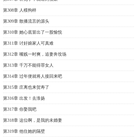
第308章 人模狗样
第309章 散播流言的源头
第310章 她心底冒出了一股愉悦
第311章 讨好娘家人可真难
第312章 嘴贱一时爽，追妻奔坟场
第313章 千万不能得罪女人
第314章 过年便就将人接回来吧
第315章 庄离也来贺寿了
第316章 出发！去淮扬
第317章 你娶我吧
第318章 这位啊，是我的未婚妻
第319章 他住她的隔壁