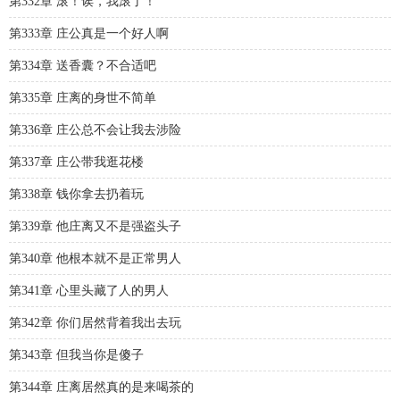
第332章 滚！诶，我滚了！
第333章 庄公真是一个好人啊
第334章 送香囊？不合适吧
第335章 庄离的身世不简单
第336章 庄公总不会让我去涉险
第337章 庄公带我逛花楼
第338章 钱你拿去扔着玩
第339章 他庄离又不是强盗头子
第340章 他根本就不是正常男人
第341章 心里头藏了人的男人
第342章 你们居然背着我出去玩
第343章 但我当你是傻子
第344章 庄离居然真的是来喝茶的