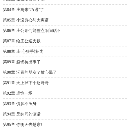
第84章 庄离来“巧遇”了
第85章 小没良心与大离谱
第86章 庄公咱们能整点阳间话不
第87章 给庄公送支钗
第88章 庄·心狠手辣·离
第89章 赵锦杭出事了
第90章 沅青的朋友？放心晕了
第91章 天上掉下个赵哥哥
第92章 虚惊一场
第93章 债多不压身
第94章 兄妹间的谈话
第95章 你明天去趟东厂