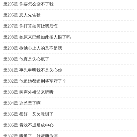
第295章 你要怎么饶不了我
第296章 恶人先告状
第297章 你打算如何让我后悔
第298章 她原来已经如此招人恨了吗
第299章 抢她心上人的又不是我
第300章 他真是失心疯了
第301章 事先申明我不是关心你
第302章 他追她都追到将军府了？
第303章 叫声外祖父来听听
第304章 这差辈了啊
第305章 很好，又欠教训了
第306章 看戏不成反成中心
第307章 听见了，就请两位滚