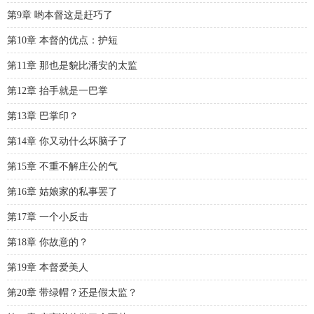
第9章 哟本督这是赶巧了
第10章 本督的优点：护短
第11章 那也是貌比潘安的太监
第12章 抬手就是一巴掌
第13章 巴掌印？
第14章 你又动什么坏脑子了
第15章 不重不解庄公的气
第16章 姑娘家的私事罢了
第17章 一个小反击
第18章 你故意的？
第19章 本督爱美人
第20章 带绿帽？还是假太监？