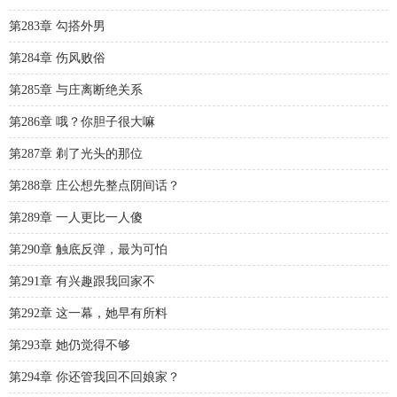
第283章 勾搭外男
第284章 伤风败俗
第285章 与庄离断绝关系
第286章 哦？你胆子很大嘛
第287章 剃了光头的那位
第288章 庄公想先整点阴间话？
第289章 一人更比一人傻
第290章 触底反弹，最为可怕
第291章 有兴趣跟我回家不
第292章 这一幕，她早有所料
第293章 她仍觉得不够
第294章 你还管我回不回娘家？