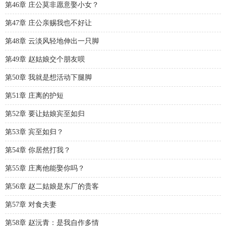
第46章 庄公莫非愿意娶小女？
第47章 庄公亲赐我也不好让
第48章 云淡风轻地伸出一只脚
第49章 赵姑娘交个朋友呗
第50章 我就是想活动下腿脚
第51章 庄离的护短
第52章 要让姑娘宾至如归
第53章 宾至如归？
第54章 你居然打我？
第55章 庄离他能娶你吗？
第56章 赵二姑娘是东厂的贵客
第57章 对食夫妻
第58章 赵沅青：是我自作多情