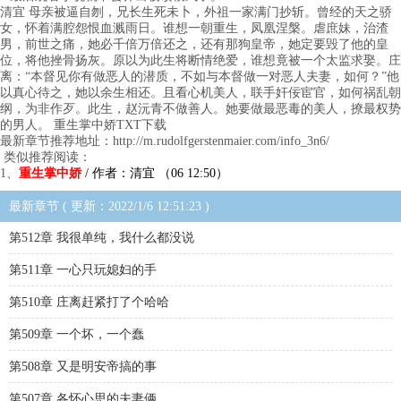
清宜 母亲被逼自刎，兄长生死未卜，外祖一家满门抄斩。曾经的天之骄
女，怀着满腔怨恨血溅雨日。谁想一朝重生，凤凰涅槃。虐庶妹，治渣
男，前世之痛，她必千倍万倍还之，还有那狗皇帝，她定要毁了他的皇
位，将他挫骨扬灰。原以为此生将断情绝爱，谁想竟被一个太监求娶。庄
离：“本督见你有做恶人的潜质，不如与本督做一对恶人夫妻，如何？”他
以真心待之，她以余生相还。且看心机美人，联手奸佞宦官，如何祸乱朝
纲，为非作歹。此生，赵沅青不做善人。她要做最恶毒的美人，撩最权势
的男人。 重生掌中娇TXT下载
最新章节推荐地址：http://m.rudolfgerstenmaier.com/info_3n6/
类似推荐阅读：
1、
重生掌中娇
/ 作者：清宜 （06 12:50）
最新章节 ( 更新：2022/1/6 12:51:23 )
第512章 我很单纯，我什么都没说
第511章 一心只玩媳妇的手
第510章 庄离赶紧打了个哈哈
第509章 一个坏，一个蠢
第508章 又是明安帝搞的事
第507章 各怀心思的夫妻俩