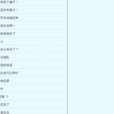
 这就是个骗子！
 还是你有魅力！
 辛苦你送她回来
 他喜欢你啊！
 看热闹就好了
等人
 就这么答应了？
公关团队
 早晨的惊喜
 爸比也可以帮忙
精神恋爱
合作
“背叛”？
你迟到了
黄雀在后