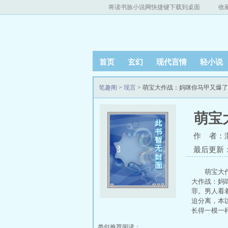
将读书族小说网快捷键下载到桌面
收
首页
玄幻
现代言情
轻小说
笔趣阁
>
现言
> 萌宝大作战：妈咪你马甲又爆
萌宝
作 者：
最后更新：20
萌宝大
大作战：妈
罪。男人看
迫分离，本
长得一模一
类似推荐阅读：