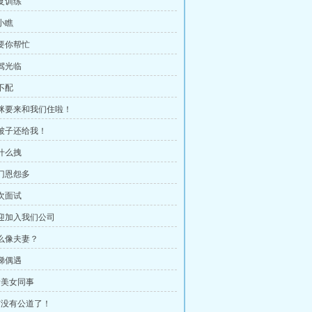
康复训练
小瞧
需要你帮忙
大驾光临
不配
妈咪要来和我们住啦！
把被子还给我！
拽什么拽
豪门恩怨多
再次面试
欢迎加入我们公司
这么像夫妻？
电梯偶遇
 新美女同事
 有没有公道了！