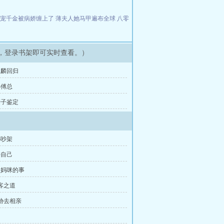
团宠千金被病娇缠上了
薄夫人她马甲遍布全球
八零
，登录书架即可实时查看。）
沉麟回归
小傅总
亲子鉴定
必吵架
好自己
关妈咪的事
待客之道
威胁去相亲