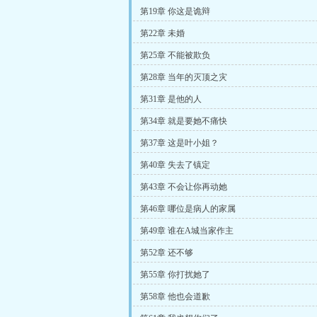
第19章 你这是诡辩
第22章 未婚
第25章 不能被欺负
第28章 当年的灭顶之灾
第31章 是他的人
第34章 就是要她不痛快
第37章 这是叶小姐？
第40章 失去了镇定
第43章 不会让你再动她
第46章 哪位是病人的家属
第49章 谁在A城当家作主
第52章 还不够
第55章 你打扰她了
第58章 他也会道歉