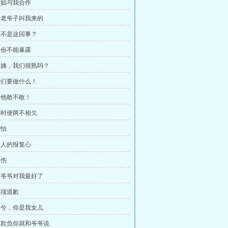
 不如与我合作
 是老爷子叫我来的
 是不是这回事？
 身份不能暴露
 阿姨，我们很熟吗？
 你们要做什么！
 看他敢不敢！
 届时便两不相欠
别怕
 男人的报复心
受伤
 曾爷爷对我最好了
必须道歉
 云兮，你是我女儿
 谁欺负你就和爷爷说