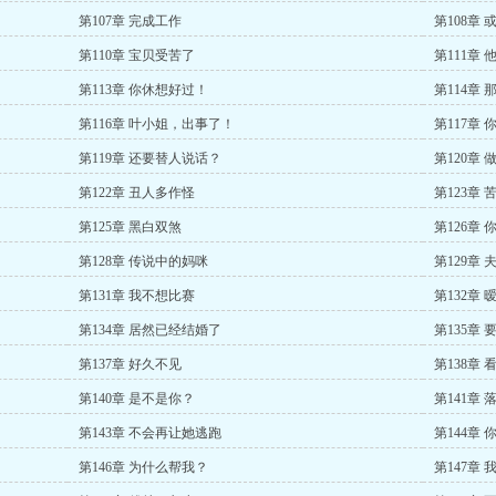
第107章 完成工作
第108章
第110章 宝贝受苦了
第111章
第113章 你休想好过！
第114章 
第116章 叶小姐，出事了！
第117章
第119章 还要替人说话？
第120章 
第122章 丑人多作怪
第123章 
第125章 黑白双煞
第126章
第128章 传说中的妈咪
第129章 
第131章 我不想比赛
第132章 
第134章 居然已经结婚了
第135章
第137章 好久不见
第138章
第140章 是不是你？
第141章 
第143章 不会再让她逃跑
第144章
第146章 为什么帮我？
第147章