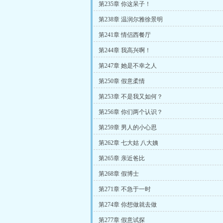
第235章 你这呆子！
第238章 温润尔雅徐景明
第241章 情侣西餐厅
第244章 我高兴啊！
第247章 她是不幸之人
第250章 假意柔情
第253章 不是我又如何？
第256章 你们两个认识？
第259章 男人的小心思
第262章 七大姑 八大姨
第265章 亲近爸比
第268章 假博士
第271章 不急于一时
第274章 你想做就去做
第277章 假意试探