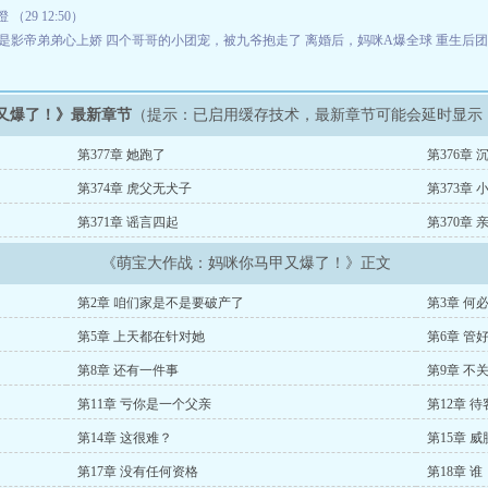
 （29 12:50）
是影帝弟弟心上娇
四个哥哥的小团宠，被九爷抱走了
离婚后，妈咪A爆全球
重生后
又爆了！》最新章节
（提示：已启用缓存技术，最新章节可能会延时显示
第377章 她跑了
第376章 
第374章 虎父无犬子
第373章 
第371章 谣言四起
第370章 
《萌宝大作战：妈咪你马甲又爆了！》正文
第2章 咱们家是不是要破产了
第3章 何
第5章 上天都在针对她
第6章 管
第8章 还有一件事
第9章 不
第11章 亏你是一个父亲
第12章 
第14章 这很难？
第15章 
第17章 没有任何资格
第18章 谁