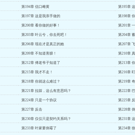
第194章 信口雌黄
第195章
第197章 这是我亲手做的
第198章
第200章 看你做的好事！
第201章
第203章 叶云兮，你去死吧！
第204章 
第206章 现在才是真正的她
第207章 
第209章 不知道害臊！
第210章
第212章 傅老爷子知道了
第213章
第215章 我才不走！
第216章 
第218章 你就这么难过？
第219章
第221章 拉踩，这么有意思吗？
第222章
第224章 只是一个协议
第225章 
第227章 反击
第228章 
第230章 仅仅只是契约关系吗？
第231章
第233章 叶家要倒霉了
第234章 