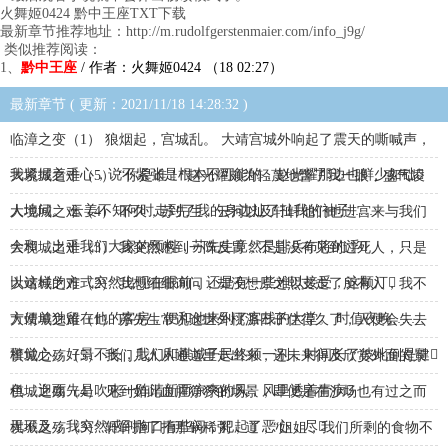
火舞姬0424 黔中王座TXT下载
最新章节推荐地址：http://m.rudolfgerstenmaier.com/info_j9g/
类似推荐阅读：
1、
黔中王座
/ 作者：火舞姬0424 （18 02:27）
最新章节 ( 更新：2021/11/18 14:28:32 )
临漳之变（1） 狼烟起，宫城乱。 大靖宫城外响起了震天的嘶喊声，
我紧握着手心，说不紧张是根本不可能的，赵光耀那边也鲜少如础
大境城之难（5） “你是谁！”赵光耀颇为轻蔑地瞥了我一眼，盛气凌
人地问。 云姜不知何时走到了我的身边扯了扯我的袖子……
大境城之难（4） 不久，苏先生、云河以及轩轩他们也进宫来与我们
会和，出乎我们大家的预料，苏先生竟然是排兵布将的浮
大境城之难（3） 我突然感到一阵反胃，不是没有见到过死人，只是
以这样的方式突然出现在眼前，还是有一些难以接受，这颗汀
大靖城之难（2） 我想细细询问，却没想原之熙支走了所有人，我不
方便单独留在他的客房，便和他来到了客栈的大堂。 时值夜晚……
大靖城之难（1） 苏先生常说这世外桃源日子住得久了，人便会失去
警觉心。好景不长，我们和棋城子民终须一别，时间长了彼此倒是健
棋城之殇（5） 我们几人从通道里走出来，还未来得及欣赏外面的景
色，迎面先是吹来一阵清新而凉爽的风，风里透着青病
棋城之殇（4） 见到如此血腥狰狞的场景，即便是在沙场也有过之而
无不及，我突然感到胸口有些闷，犯起了恶心，尽
棋城之殇（3） 轩轩指了指那锅稀粥，道，“姐姐，我们所剩的食物不