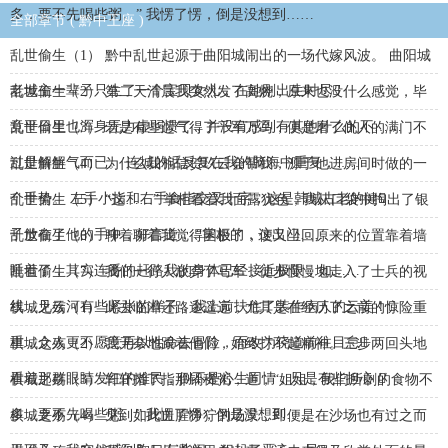
多，要不先喝些粥。” 我愣了愣，倒是没想到……
全部章节 ( 黔中王座 )
乱世偷生（1） 黔中乱世起源于曲阳城闹出的一场代嫁风波。 曲阳城
老城主一辈子只生了一个宝贝女儿，在她刚出生时尽
乱世偷生（2） 第二天清晨我突然发了高烧，原来也没什么感觉，毕
竟平日里也浑身无力虚弱惯了，并没有感到有其他什么的不……
乱世偷生（3） 若是有些运气得了千军万马，便是屠了仇人的满门不
过是解解气而已。 连城的话反复在我的脑海中重复，……
乱世偷生（4） 为什么我相信贺玖云会帮我，源于他进房间时做的一
个手势。 左手小指和右手食指交叉十字，这是韩城古老的健
乱世偷生（5） “这……” 掌柜看着我面露犹色，我从口袋中掏出了银
子放在了他的手中，好言道， “掌柜的，这出门……
乱世偷生（6） 聊着聊着我觉得困极了，便又坐回原来的位置靠着墙
睡着了，其实连番的赶路我的身体已经接近极限，如……
乱世偷生（7） 我们一行人放弃了马车，徒步慢慢地走入了士兵的视
线，见云河有些紧张的样子，我上前扶住了装作病人的云姜！
棋城之殇（1） 此去临漳还路途遥远，尤其是在经历了之前的惊险重
重，众人更不愿意再以性命去冒险，而改为绕道前往目怠
棋城之殇（2） 我无奈地跟着他们，始终打不起精神。三步两回头地
看着那群眼睛发红的难民，倒不是心生同情，只是有些担心 
棋城之殇（3） 轩轩指了指那锅稀粥，道，“姐姐，我们所剩的食物不
多，要不先喝些粥。” 我愣了愣，倒是没想到……
棋城之殇（4） 见到如此血腥狰狞的场景，即便是在沙场也有过之而