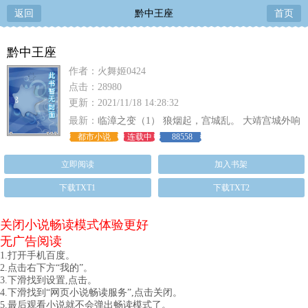
返回
黔中王座
首页
黔中王座
作者：火舞姬0424
点击：28980
更新：2021/11/18 14:28:32
最新：
临漳之变（1） 狼烟起，宫城乱。 大靖宫城外响
起了震天的嘶喊声，我紧握着手心，说不紧张是根本不
都市小说
连载中
88558
可能的，赵光耀那边也鲜少如础
立即阅读
加入书架
下载TXT1
下载TXT2
关闭小说畅读模式体验更好
无广告阅读
1.打开手机百度。
2.点击右下方“我的”。
3.下滑找到设置,点击。
4.下滑找到“网页小说畅读服务”,点击关闭。
5.最后观看小说就不会弹出畅读模式了。