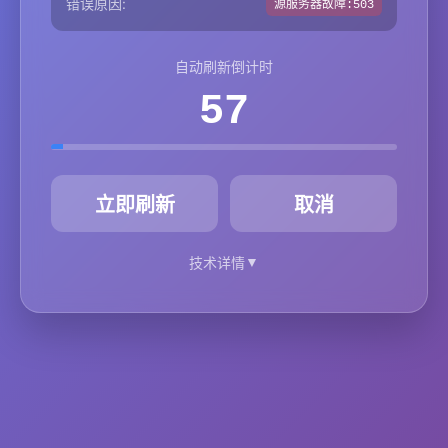
错误原因:
源服务器故障:503
自动刷新倒计时
57
秒
立即刷新
取消
▼
技术详情