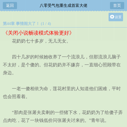
返回
八零受气包重生成首富大佬
首页
设置
第44章 事情闹大了！ (1 / 4)
关灯
《关闭小说畅读模式体验更好》
大
花奶奶七十多岁，无儿无女。
中
小
四十几岁的时候她收养了一个流浪儿，但那流浪儿脑子
不太好，是个傻的。但花奶奶并不嫌弃，一直细心照顾带在
身边。
一老一傻相依为命，莲花村里的人知道他们困难，平时
也会照看着。
“那肉是张屠夫卖剩的一些猪下水，花奶奶为了给傻子弄
点肉吃，花了一块钱低价问张屠夫讨来的。”青年说。