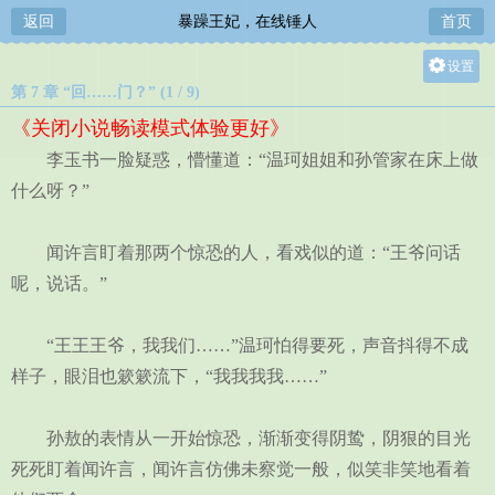
返回
暴躁王妃，在线锤人
首页
设置
第 7 章 “回……门？” (1 / 9)
关灯
《关闭小说畅读模式体验更好》
大
李玉书一脸疑惑，懵懂道：“温珂姐姐和孙管家在床上做
中
什么呀？”
小
闻许言盯着那两个惊恐的人，看戏似的道：“王爷问话
呢，说话。”
“王王王爷，我我们……”温珂怕得要死，声音抖得不成
样子，眼泪也簌簌流下，“我我我我……”
孙敖的表情从一开始惊恐，渐渐变得阴鸷，阴狠的目光
死死盯着闻许言，闻许言仿佛未察觉一般，似笑非笑地看着