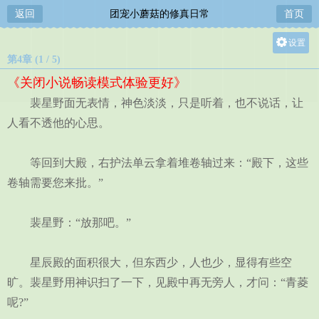
返回
团宠小蘑菇的修真日常
首页
设置
第4章 (1 / 5)
关灯
《关闭小说畅读模式体验更好》
大
裴星野面无表情，神色淡淡，只是听着，也不说话，让
中
人看不透他的心思。
小
等回到大殿，右护法单云拿着堆卷轴过来：“殿下，这些
卷轴需要您来批。”
裴星野：“放那吧。”
星辰殿的面积很大，但东西少，人也少，显得有些空
旷。裴星野用神识扫了一下，见殿中再无旁人，才问：“青菱
呢?”