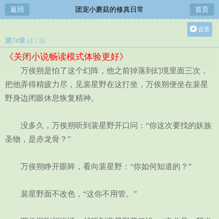
返回
团宠小蘑菇的修真日常
首页
设置
第74章 (1 / 5)
关灯
《关闭小说畅读模式体验更好》
大
万俟朔是怕了这个幻阵，他之前掉落到幻境里面三次，
中
把他弄得精疲力尽，见裴星野在这打坐，万俟朔便坐在裴星
小
野身边闭眼休息恢复精神。
没多久，万俟朔听到裴星野开口问：“你这次要找的妖族
圣物，是赤龙骨？”
万俟朔睁开眼眸，看向裴星野：“你如何知道的？”
裴星野面不改色，“这你不用管。”