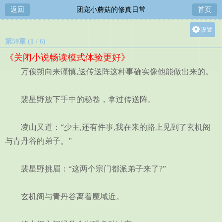
返回
团宠小蘑菇的修真日常
首页
设置
第59章 (1 / 6)
关灯
《关闭小说畅读模式体验更好》
大
万俟朔向来谨慎,送传送阵这种事确实像他能做出来的。
中
小
裴星野放下手中的秘卷，拿过传送阵。
凌山又道：“少主,还有件事,我在来的路上见到了玄机阁
与青丹谷的弟子。”
裴星野挑眉：“这两个宗门都派弟子来了?”
玄机阁与青丹谷离着魔域近。