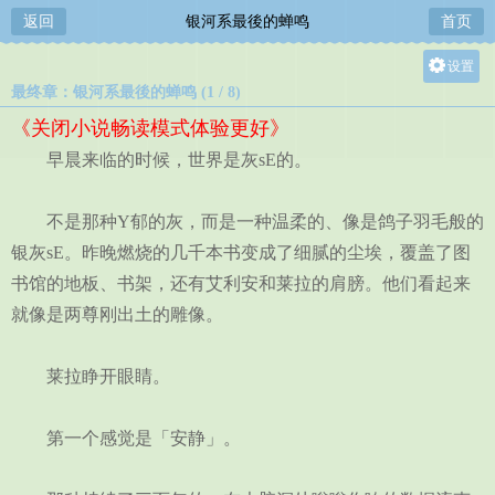
返回
银河系最後的蝉鸣
首页
设置
最终章：银河系最後的蝉鸣 (1 / 8)
关灯
《关闭小说畅读模式体验更好》
大
早晨来临的时候，世界是灰sE的。
中
小
不是那种Y郁的灰，而是一种温柔的、像是鸽子羽毛般的
银灰sE。昨晚燃烧的几千本书变成了细腻的尘埃，覆盖了图
书馆的地板、书架，还有艾利安和莱拉的肩膀。他们看起来
就像是两尊刚出土的雕像。
莱拉睁开眼睛。
第一个感觉是「安静」。