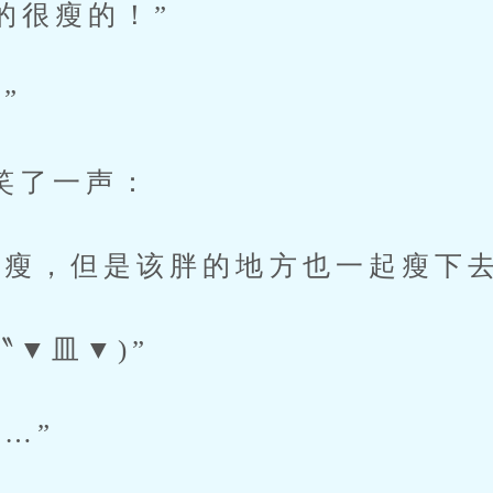
的很瘦的！”
”
了一声：
，但是该胖的地方也一起瘦下去
▼皿▼)”
…”