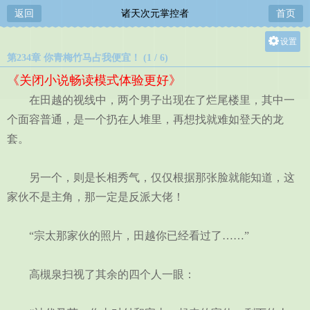
返回
诸天次元掌控者
首页
设置
第234章 你青梅竹马占我便宜！ (1 / 6)
关灯
《关闭小说畅读模式体验更好》
大
在田越的视线中，两个男子出现在了烂尾楼里，其中一
中
个面容普通，是一个扔在人堆里，再想找就难如登天的龙
小
套。
另一个，则是长相秀气，仅仅根据那张脸就能知道，这
家伙不是主角，那一定是反派大佬！
“宗太那家伙的照片，田越你已经看过了……”
高槻泉扫视了其余的四个人一眼：