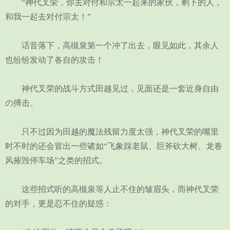
“神代叉荣，你去对付和宗太一起来的家伙，剩下的人，
和我一起去对付宗太！”
话音落下，高槻泉第一个冲了出去，眼见如此，其余人
也纷纷发动了各自的攻击！
神代叉荣的战斗方式田越见过，见面还是一套近身自由
の搏击。
只不过因为田越的魔法残留力度太强，神代叉荣的嘴里
时不时的还会冒出一些诸如“飞象踩老鼠、巨斧砍大树、龙卷
风摧毁停车场”之类的招式。
这些招式听的高槻泉等人止不住的皱眉头，而神代叉荣
的对手，更是忍不住的疑惑：