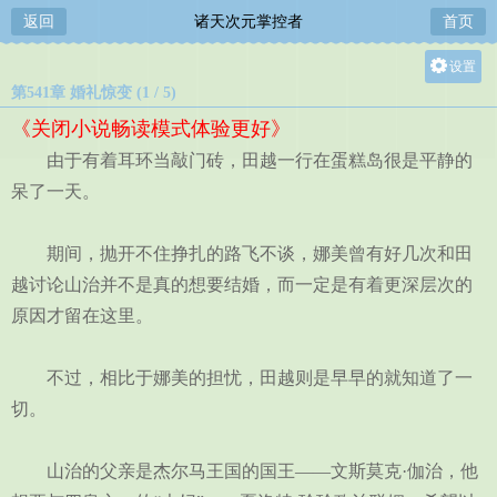
返回
诸天次元掌控者
首页
设置
第541章 婚礼惊变 (1 / 5)
关灯
《关闭小说畅读模式体验更好》
大
由于有着耳环当敲门砖，田越一行在蛋糕岛很是平静的
中
呆了一天。
小
期间，抛开不住挣扎的路飞不谈，娜美曾有好几次和田
越讨论山治并不是真的想要结婚，而一定是有着更深层次的
原因才留在这里。
不过，相比于娜美的担忧，田越则是早早的就知道了一
切。
山治的父亲是杰尔马王国的国王——文斯莫克·伽治，他