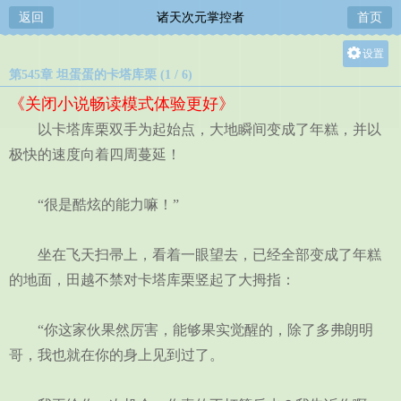
返回
诸天次元掌控者
首页
设置
第545章 坦蛋蛋的卡塔库栗 (1 / 6)
关灯
《关闭小说畅读模式体验更好》
大
以卡塔库栗双手为起始点，大地瞬间变成了年糕，并以
中
极快的速度向着四周蔓延！
小
“很是酷炫的能力嘛！”
坐在飞天扫帚上，看着一眼望去，已经全部变成了年糕
的地面，田越不禁对卡塔库栗竖起了大拇指：
“你这家伙果然厉害，能够果实觉醒的，除了多弗朗明
哥，我也就在你的身上见到过了。