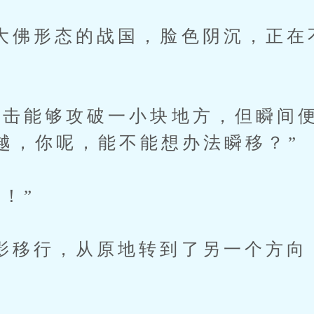
形态的战国，脸色阴沉，正在
能够攻破一小块地方，但瞬间便
越，你呢，能不能想办法瞬移？”
！”
行，从原地转到了另一个方向