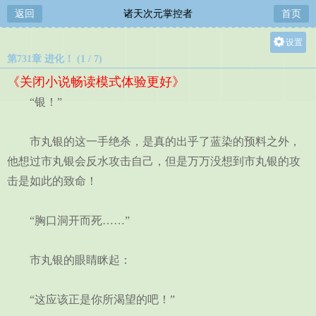
返回
诸天次元掌控者
首页
设置
第731章 进化！ (1 / 7)
关灯
《关闭小说畅读模式体验更好》
大
“银！”
中
小
市丸银的这一手绝杀，是真的出乎了蓝染的预料之外，
他想过市丸银会反水攻击自己，但是万万没想到市丸银的攻
击是如此的致命！
“胸口洞开而死……”
市丸银的眼睛眯起：
“这应该正是你所渴望的吧！”