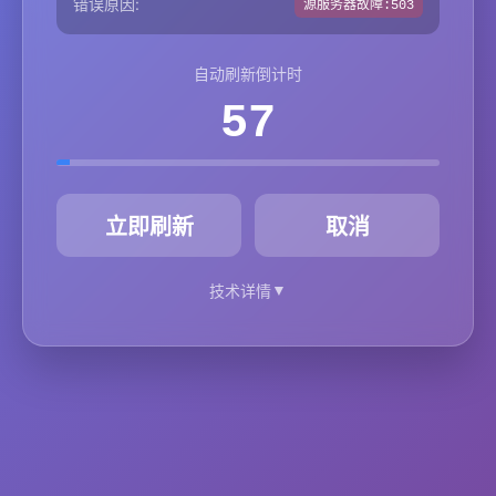
错误原因:
源服务器故障:503
自动刷新倒计时
57
秒
立即刷新
取消
▼
技术详情