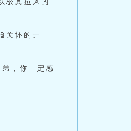
以极其拉风的
脸关怀的开
弟，你一定感