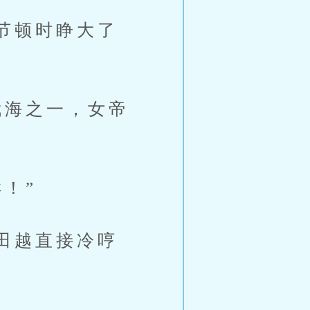
节顿时睁大了
海之一，女帝
！”
田越直接冷哼