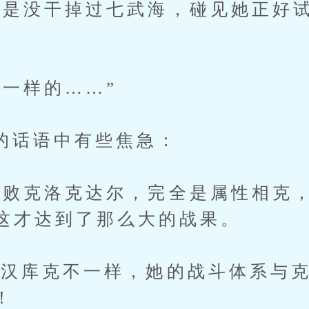
没干掉过七武海，碰见她正好试
样的……”
语中有些焦急：
克洛克达尔，完全是属性相克，
这才达到了那么大的战果。
库克不一样，她的战斗体系与克
！