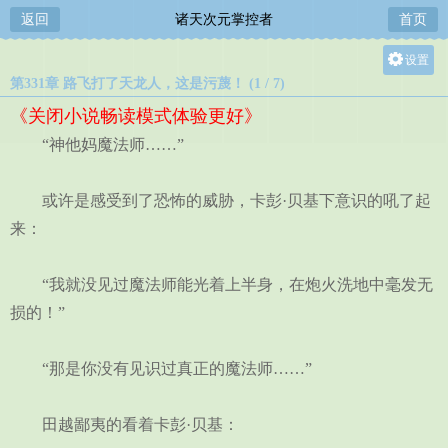
返回
诸天次元掌控者
首页
设置
第331章 路飞打了天龙人，这是污蔑！ (1 / 7)
关灯
《关闭小说畅读模式体验更好》
大
“神他妈魔法师……”
中
小
或许是感受到了恐怖的威胁，卡彭·贝基下意识的吼了起
来：
“我就没见过魔法师能光着上半身，在炮火洗地中毫发无
损的！”
“那是你没有见识过真正的魔法师……”
田越鄙夷的看着卡彭·贝基：