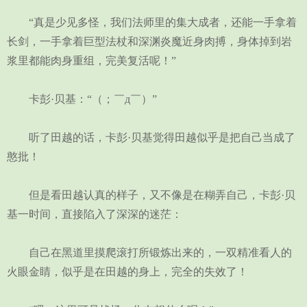
“真是少见多怪，我们法师里的集大成者，还能一手拿着
长剑，一手拿着巨型法杖和深渊炎魔近身肉搏，身体掉到岩
浆里都能肉身重组，完美复活呢！”
卡彭·贝基：“（；￣д￣）”
听了田越的话，卡彭·贝基觉得田越似乎是把自己当成了
憨批！
但是看田越认真的样子，又不像是在糊弄自己，卡彭·贝
基一时间，直接陷入了深深的迷茫：
自己在黑道里摸爬滚打所锻炼出来的，一双精准看人的
火眼金睛，似乎是在田越的身上，完全的失效了！