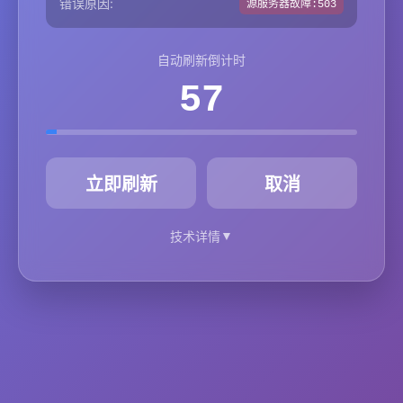
错误原因:
源服务器故障:503
自动刷新倒计时
57
秒
立即刷新
取消
▼
技术详情