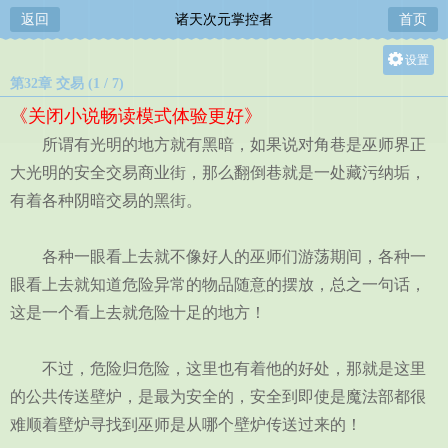
返回
诸天次元掌控者
首页
设置
第32章 交易 (1 / 7)
关灯
《关闭小说畅读模式体验更好》
大
所谓有光明的地方就有黑暗，如果说对角巷是巫师界正
中
大光明的安全交易商业街，那么翻倒巷就是一处藏污纳垢，
小
有着各种阴暗交易的黑街。
各种一眼看上去就不像好人的巫师们游荡期间，各种一
眼看上去就知道危险异常的物品随意的摆放，总之一句话，
这是一个看上去就危险十足的地方！
不过，危险归危险，这里也有着他的好处，那就是这里
的公共传送壁炉，是最为安全的，安全到即使是魔法部都很
难顺着壁炉寻找到巫师是从哪个壁炉传送过来的！