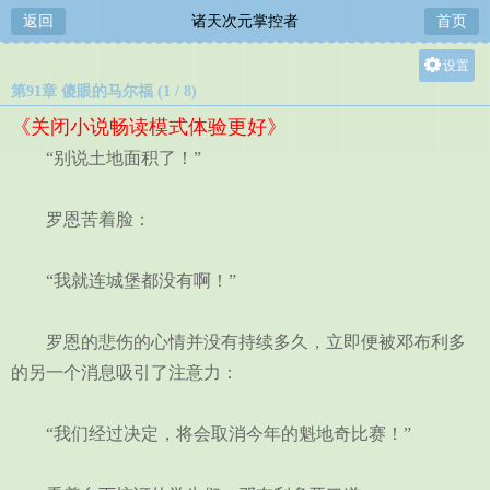
返回
诸天次元掌控者
首页
设置
第91章 傻眼的马尔福 (1 / 8)
关灯
《关闭小说畅读模式体验更好》
大
“别说土地面积了！”
中
小
罗恩苦着脸：
“我就连城堡都没有啊！”
罗恩的悲伤的心情并没有持续多久，立即便被邓布利多
的另一个消息吸引了注意力：
“我们经过决定，将会取消今年的魁地奇比赛！”