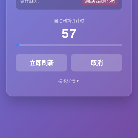
错误原因:
源服务器故障:503
自动刷新倒计时
57
秒
立即刷新
取消
▼
技术详情