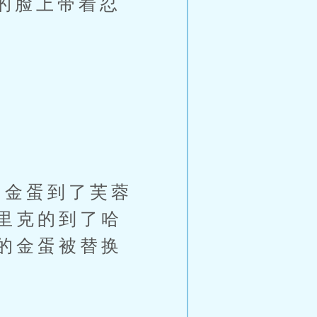
的脸上带着忍
金蛋到了芙蓉
里克的到了哈
的金蛋被替换