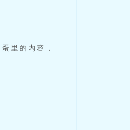
蛋里的内容，