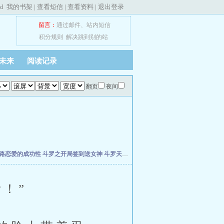
ed
我的书架
|
查看短信
|
查看资料
|
退出登录
留言：
通过邮件
、
站内短信
积分规则
解决跳到别的站
未来
阅读记录
翻页
夜间
路恋爱的成功性
斗罗之开局签到送女神
斗罗天榜，我的三生武魂瞒不住了
从木叶崩
！”