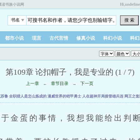
Hi,
undefin
藏读书族小说网
搜 索
书名
都市小说
现言
古代言情
修真小说
科幻小说
科幻
第109章 论扣帽子，我是专业的 (1 / 7)
上一章
章节目录
下一页
←
→
克苏鲁
全职猎人是怎么炼成的
漫威世界的铠甲勇士
人在超神开局接管雄兵连
网王之套
金蛋的事情，我想我能给出判断