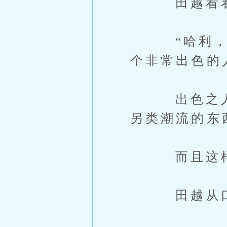
田越看着面
“哈利，你
个非常出色的
出色之人想
另类潮流的东
而且这样一
田越从口袋