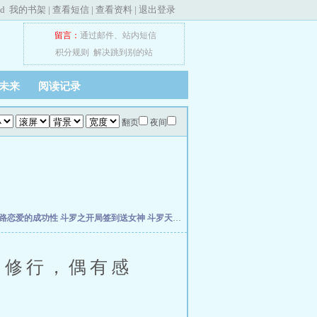
ed
我的书架
|
查看短信
|
查看资料
|
退出登录
留言：
通过邮件
、
站内短信
积分规则
解决跳到别的站
未来
阅读记录
翻页
夜间
路恋爱的成功性
斗罗之开局签到送女神
斗罗天榜，我的三生武魂瞒不住了
从木叶崩
修行，偶有感