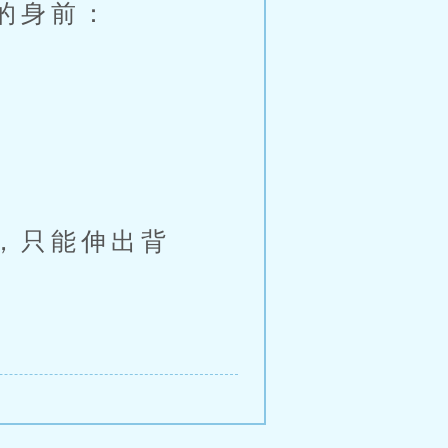
的身前：
，只能伸出背