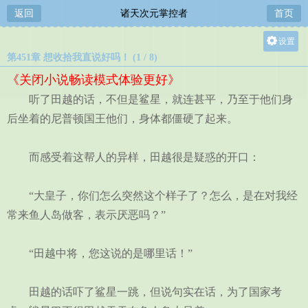
返回
诸天次元掌控者
首页
设置
第451章 想收拾我直说好吗！ (1 / 8)
关灯
《关闭小说畅读模式体验更好》
大
听了田越的话，不但是鲨星，就连甚平，乃至于他们身
中
后坐着的尼普顿国王他们，身体都僵硬了起来。
小
而感受着这帮人的异样，田越很是疑惑的开口：
“大皇子，你们怎么突然这个样子了？怎么，是在对我经
常来鱼人岛做客，表示厌恶吗？”
“田越中将，您这说的是哪里话！”
田越的话吓了鲨星一跳，但说句实在话，为了国家考