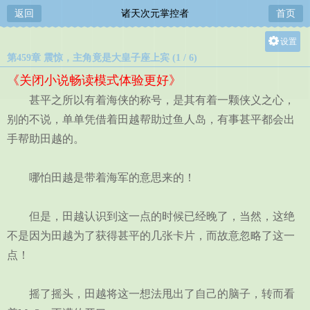
返回
诸天次元掌控者
首页
设置
第459章 震惊，主角竟是大皇子座上宾 (1 / 6)
关灯
《关闭小说畅读模式体验更好》
大
甚平之所以有着海侠的称号，是其有着一颗侠义之心，
中
别的不说，单单凭借着田越帮助过鱼人岛，有事甚平都会出
小
手帮助田越的。
哪怕田越是带着海军的意思来的！
但是，田越认识到这一点的时候已经晚了，当然，这绝
不是因为田越为了获得甚平的几张卡片，而故意忽略了这一
点！
摇了摇头，田越将这一想法甩出了自己的脑子，转而看