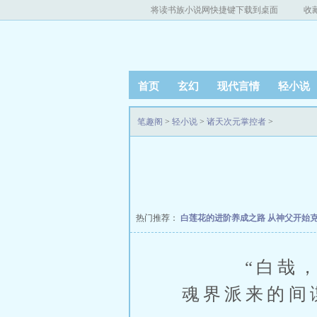
将读书族小说网快捷键下载到桌面
收
首页
玄幻
现代言情
轻小说
笔趣阁
>
轻小说
>
诸天次元掌控者
>
热门推荐：
白莲花的进阶养成之路
从神父开始
“白哉，我
魂界派来的间