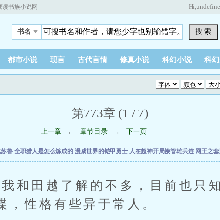
Hi,
undefin
藏读书族小说网
搜 索
书名
都市小说
现言
古代言情
修真小说
科幻小说
科幻
第773章 (1 / 7)
上一章
章节目录
下一页
←
→
克苏鲁
全职猎人是怎么炼成的
漫威世界的铠甲勇士
人在超神开局接管雄兵连
网王之套
和田越了解的不多，目前也只知
谍，性格有些异于常人。