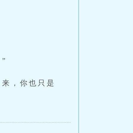
”
来，你也只是