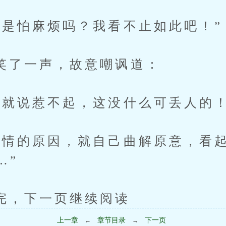
怕麻烦吗？我看不止如此吧！”
一声，故意嘲讽道：
说惹不起，这没什么可丢人的！
的原因，就自己曲解原意，看起
…”
下一页继续阅读
上一章
章节目录
下一页
←
→