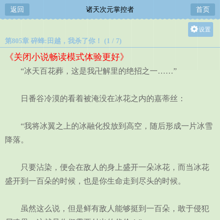
返回
诸天次元掌控者
首页
设置
第805章 碎蜂:田越，我杀了你！ (1 / 7)
关灯
《关闭小说畅读模式体验更好》
大
“冰天百花葬，这是我卍解里的绝招之一……”
中
小
日番谷冷漠的看着被淹没在冰花之内的嘉蒂丝：
“我将冰翼之上的冰融化投放到高空，随后形成一片冰雪
降落。
只要沾染，便会在敌人的身上盛开一朵冰花，而当冰花
盛开到一百朵的时候，也是你生命走到尽头的时候。
虽然这么说，但是鲜有敌人能够挺到一百朵，敢于侵犯