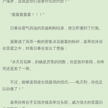
尸魂界，这就是你们需要付出的代价！”
“轰轰轰轰轰！！！”
日番谷霸气四溢的宣扬刚刚结束，便立即遭到了打脸。
凝聚成了高塔一般的密集冰花被轰的粉碎，嘉蒂丝沐浴
在雷霆之中，对着日番谷发出了赞扬：
“冰天百花葬，的确是厉害的招数，但是面对着我，你终
究还是差了一筹。
不过，能够逼我使出我最强的招式——电灭刑，你也足
以自傲了！”
嘉蒂丝将右手五指并拢高举过头部，威力强大的雷霆闪