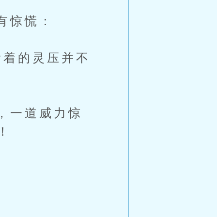
有惊慌：
着的灵压并不
，一道威力惊
！