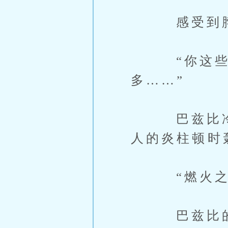
感受到脖子
“你这些锁
多……”
巴兹比冷笑
人的炎柱顿时
“燃火之指
巴兹比的嘴