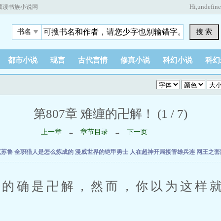
Hi,
undefin
藏读书族小说网
搜 索
书名
都市小说
现言
古代言情
修真小说
科幻小说
科幻
第807章 难缠的卍解！ (1 / 7)
上一章
章节目录
下一页
←
→
克苏鲁
全职猎人是怎么炼成的
漫威世界的铠甲勇士
人在超神开局接管雄兵连
网王之套
确是卍解，然而，你以为这样就