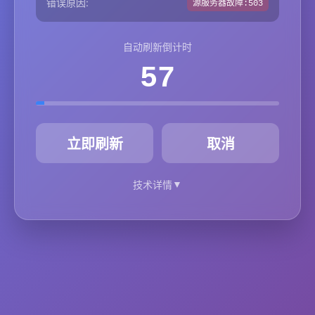
错误原因:
源服务器故障:503
自动刷新倒计时
57
秒
立即刷新
取消
▼
技术详情