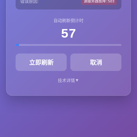
错误原因:
源服务器故障:503
自动刷新倒计时
57
秒
立即刷新
取消
▼
技术详情