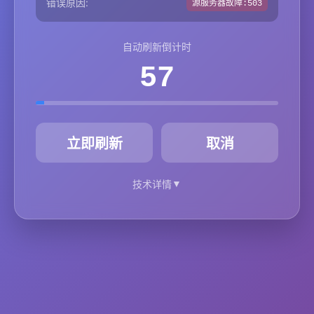
错误原因:
源服务器故障:503
自动刷新倒计时
57
秒
立即刷新
取消
▼
技术详情