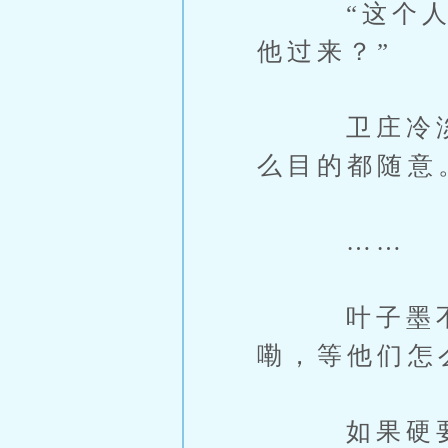
“这个人到
他过来？”
卫庄冷淡道
么目的都随意
……
叶子墨不管
嘞，等他们怎
如果硬要说