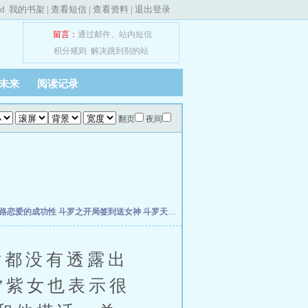
ed
我的书架
|
查看短信
|
查看资料
|
退出登录
留言：
通过邮件
、
站内短信
积分规则
解决跳到别的站
未来
阅读记录
翻页
夜间
路恋爱的成功性
斗罗之开局签到送女神
斗罗天榜，我的三生武魂瞒不住了
从木叶崩
都没有透露出
”紫女也表示很