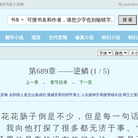
Hi,
undefin
藏读书族小说网
搜 索
书名
都市小说
现言
古代言情
修真小说
科幻小说
科幻
第689章 ——逆鳞 (1 / 5)
上一章
章节目录
下一页
←
→
克苏鲁
全职猎人是怎么炼成的
漫威世界的铠甲勇士
人在超神开局接管雄兵连
网王之套
花肠子倒是不少，但是每一句话
。我向他打探了很多都无济于事。