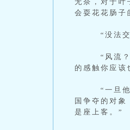
无奈，对于叶
会耍花花肠子
“没法交流
“风流？太
的感触你应该
“一旦他的
国争夺的对象
是座上客。”