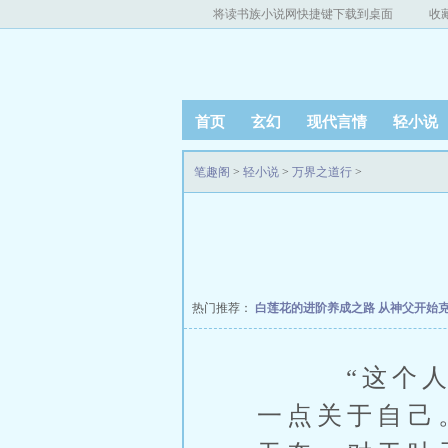
将读书族小说网快捷键下载到桌面
收
首页
玄幻
现代言情
轻小说
笔趣阁
>
轻小说
>
万界之道行
>
热门推荐：
白莲花的进阶养成之路
从神父开始
“这个人花
一点关于自己