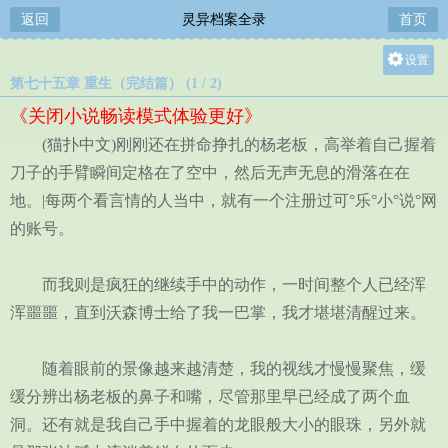
返回
灵异档案全录
首页
设置
第七十五章 重生（完结篇） (1 / 2)
关灯
《关闭小说畅读模式体验更好》
大
(猫扑中文)刚刚还在拼命挣扎的杨老板，高举着自己握着
中
刀子的手臂瞬间定格在了空中，然后无声无息的滑落在在
小
地。|每两个看言情的人当中，就有一个注册过可°乐°小°说°网
的账号。
而我则是疯狂的继续手中的动作，一时间整个人已经浑
浑噩噩，直到沃森博士给了我一巴掌，我才堪堪清醒过来。
随着眼前的景像越来越清楚，我的视线才慢慢聚焦，缓
缓分辨出杨老板的鼻子和嘴，尽管那里早已经成了两个血
洞。还有就是我自己手中握着的龙眼般大小的眼珠，另外就