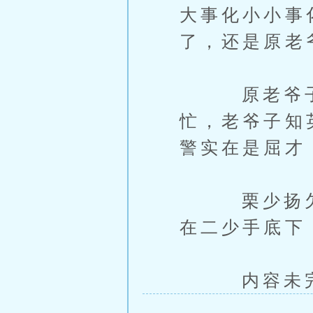
大事化小小事
了，还是原老
原老爷子趁机
忙，老爷子知
警实在是屈才
栗少扬欠了
在二少手底下
内容未完，