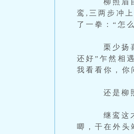
柳照眉自然
鸾,三两步冲
了一拳：“怎
栗少扬喜不
还好”乍然相
我看看你，你
还是柳照眉
继鸾这才反
唧，干在外头