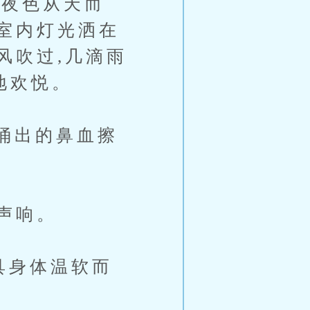
夜色从天而
室内灯光洒在
风吹过,几滴雨
地欢悦。
涌出的鼻血擦
声响。
具身体温软而