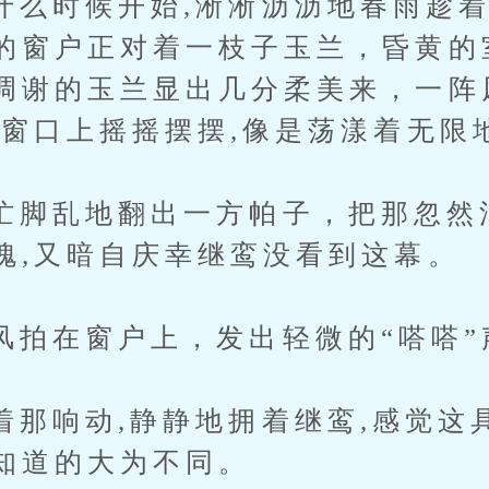
时候开始,淅淅沥沥地春雨趁着
的窗户正对着一枝子玉兰，昏黄的
凋谢的玉兰显出几分柔美来，一阵
在窗口上摇摇摆摆,像是荡漾着无限
乱地翻出一方帕子，把那忽然
愧,又暗自庆幸继鸾没看到这幕。
在窗户上，发出轻微的“嗒嗒”
响动,静静地拥着继鸾,感觉这
知道的大为不同。