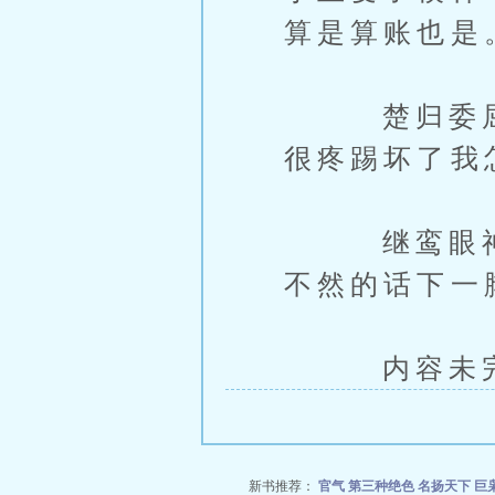
算是算账也是
楚归委屈又
很疼踢坏了我
继鸾眼神带
不然的话下一
内容未完，
新书推荐：
官气
第三种绝色
名扬天下
巨