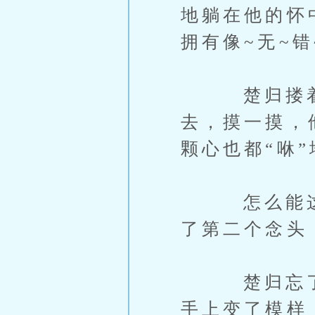
地躺在他的怀
拥有像~无~错
楚归搂着继
去，摸一摸，
颗心也都“咻
怎么能这么
了第二个念头
楚归忘了呼
手上变了模样