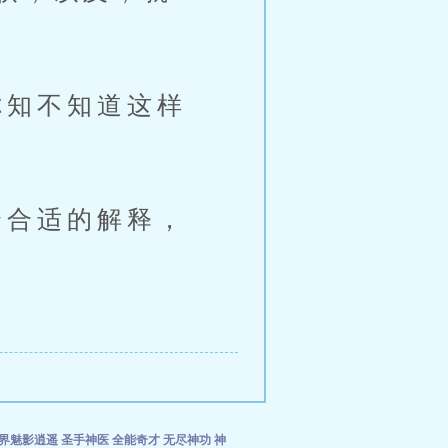
知不知道这样
合适的解释，
界魅影逍遥
圣手神医
全能奇才
无尽神功
神