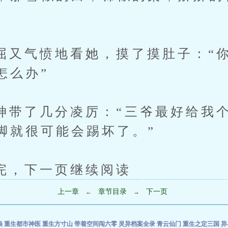
。
气愤地看她，摸了摸肚子：“你
怎么办”
了几分凌厉：“三爷最好给我个
脚就很可能会踢坏了。”
下一页继续阅读
上一章
章节目录
下一页
←
→
枭
重生都市神医
重生方寸山
带着空间闯六零
灵异档案全录
青云仙门
重生之定三国
异