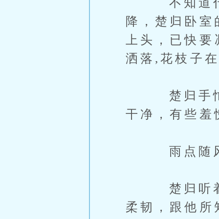
不知道什么
降，楚归卧室
上头，已快要
洒落,花枝子
楚归手忙脚
干净，有些羞
雨点随风拍
楚归听着那
柔韧，跟他所