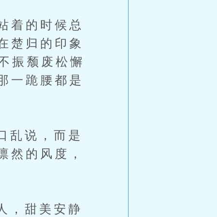
站着的时候总
在楚归的印象
靡不振颓废松懈
那一跪腰都是
口乱说，而是
凛然的风度，
人，甜美安静