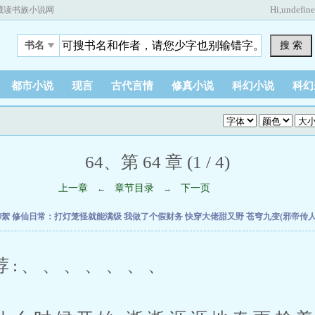
Hi,
undefin
藏读书族小说网
搜 索
书名
都市小说
现言
古代言情
修真小说
科幻小说
科幻
64、第 64 章 (1 / 4)
上一章
章节目录
下一页
←
→
柳絮
修仙日常：打灯笼怪就能满级
我做了个假财务
快穿大佬甜又野
苍穹九变(邪帝传
、、、、、、、