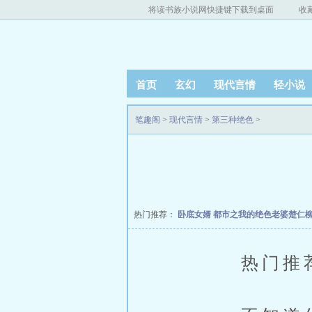
将读书族小说网快捷键下载到桌面
收
首页
玄幻
现代言情
轻小说
笔趣阁
>
现代言情
>
第三种绝色
>
热门推荐：
卧底女婿
都市之我的绝色老婆楚仁
热门推荐: