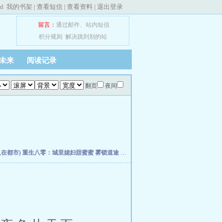
ed
我的书架
|
查看短信
|
查看资料
|
退出登录
留言：
通过邮件
、
站内短信
积分规则
解决跳到别的站
未来
阅读记录
翻页
夜间
人在都市)
重生八零：城里媳妇甜蜜蜜
雾锁道途
超级影迷去修仙
青春何为
医毒双绝：