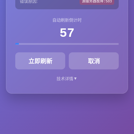
错误原因:
源服务器故障:503
自动刷新倒计时
57
秒
立即刷新
取消
▼
技术详情