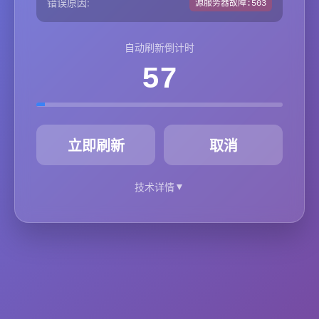
错误原因:
源服务器故障:503
自动刷新倒计时
57
秒
立即刷新
取消
▼
技术详情