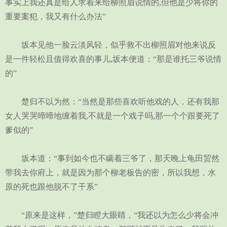
事实上我还真是给人求着来给柳照眉说情的,但他是少将你的
重要案犯，我又有什么办法”
坂本见他一脸云淡风轻，似乎救不出柳照眉对他来说反
是一件轻松且值得欢喜的事儿,坂本便道：“那是谁托三爷说情
的”
楚归不以为然：“当然是那些喜欢听他戏的人，还有我那
女人哭哭啼啼地缠着我,不就是一个戏子吗,那一个个跟要死了
爹似的”
坂本道：“事到如今也不瞒着三爷了，那天晚上龟田贸然
带我去你府上，就是因为那个柳老板告的密，所以我想，水
原的死也跟他脱不了干系”
“原来是这样，”楚归瞪大眼睛，“我还以为怎么少将会冲