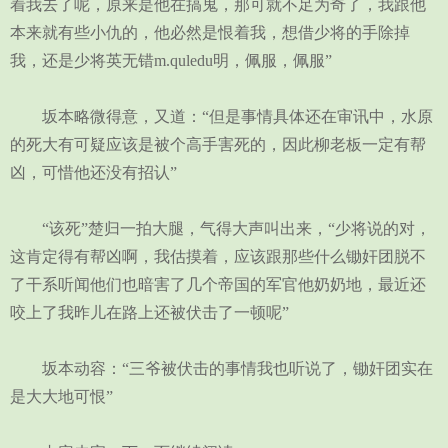
着我去了呢，原来是他在搞鬼，那可就不足为奇了，我跟他
本来就有些小仇的，他必然是恨着我，想借少将的手除掉
我，还是少将英无错m.quledu明，佩服，佩服”
坂本略微得意，又道：“但是事情具体还在审讯中，水原
的死大有可疑应该是被个高手害死的，因此柳老板一定有帮
凶，可惜他还没有招认”
“该死”楚归一拍大腿，气得大声叫出来，“少将说的对，
这肯定得有帮凶啊，我估摸着，应该跟那些什么锄奸团脱不
了干系听闻他们也暗害了几个帝国的军官他奶奶地，最近还
咬上了我昨儿在路上还被伏击了一顿呢”
坂本动容：“三爷被伏击的事情我也听说了，锄奸团实在
是大大地可恨”