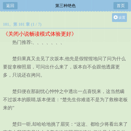
返回
第三种绝色
首页
设置
101、第 101 章 (1 / 7)
关灯
《关闭小说畅读模式体验更好》
大
热门推荐:、、、、、、、
中
小
楚归果真又去见了次坂本,他先是假惺惺地问了问为什么
要捉拿柳照眉，可问出什么来了，坂本自不会跟他透露更
多，只说还在拷问。
楚归便在那副忧心忡忡之中透出一点喜悦来，这当然瞒
不过坂本的眼睛,坂本便道：“楚先生你难道不是为了救柳老板
来的”
楚归一听,却哈哈地挑了眉笑：“这这、都给少将看出来了