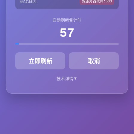
错误原因:
源服务器故障:503
自动刷新倒计时
57
秒
立即刷新
取消
▼
技术详情