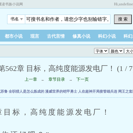
Hi,
undefin
藏读书族小说网
搜 索
书名
都市小说
现言
古代言情
修真小说
科幻小说
科幻
第562章 目标，高纯度能源发电厂！ (1 / 7
上一章
章节目录
下一页
←
→
克苏鲁
全职猎人是怎么炼成的
漫威世界的铠甲勇士
人在超神开局接管雄兵连
网王之套
目标，高纯度能源发电厂！