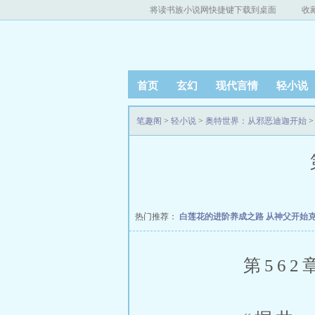
将读书族小说网快捷键下载到桌面
收
首页
玄幻
现代言情
轻小说
笔趣阁
>
轻小说
>
奥特世界：从邪恶迪迦开始
>
热门推荐：
白莲花的进阶养成之路
从神父开始
第562章