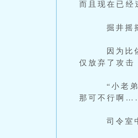
而且现在已经
掘井摇摇头
因为比佐摩
仅放弃了攻击
“小老弟,
那可不行啊…
司令室中，