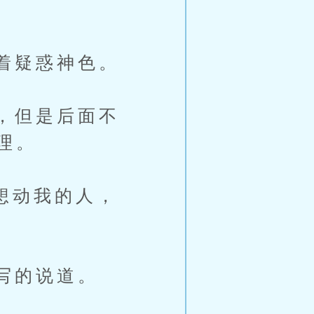
着疑惑神色。
，但是后面不
理。
想动我的人，
写的说道。