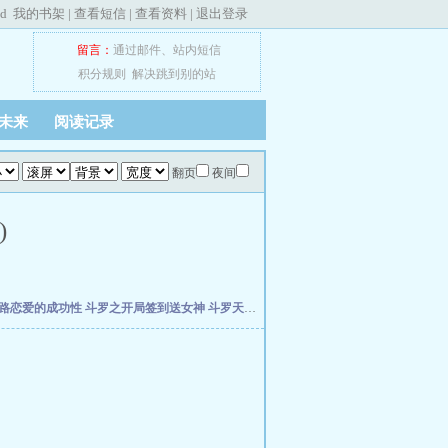
ed
我的书架
|
查看短信
|
查看资料
|
退出登录
留言：
通过邮件
、
站内短信
积分规则
解决跳到别的站
未来
阅读记录
翻页
夜间
)
路恋爱的成功性
斗罗之开局签到送女神
斗罗天榜，我的三生武魂瞒不住了
从木叶崩