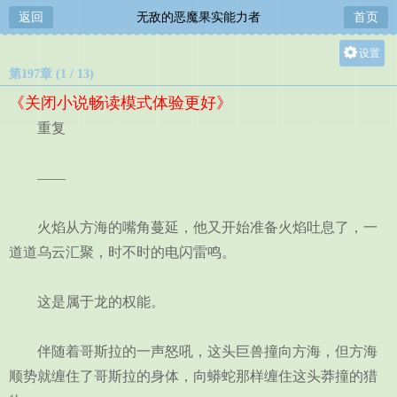
返回
无敌的恶魔果实能力者
首页
设置
第197章 (1 / 13)
关灯
《关闭小说畅读模式体验更好》
大
重复
中
小
——
火焰从方海的嘴角蔓延，他又开始准备火焰吐息了，一
道道乌云汇聚，时不时的电闪雷鸣。
这是属于龙的权能。
伴随着哥斯拉的一声怒吼，这头巨兽撞向方海，但方海
顺势就缠住了哥斯拉的身体，向蟒蛇那样缠住这头莽撞的猎