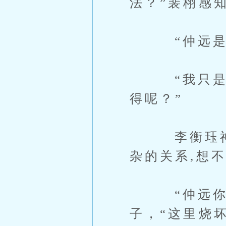
法？”裴栩感
“仲远是说
“我只是觉
得呢？”
李衡珏神情
杂的关系,想
“仲远你傻啦
子，“这里烧