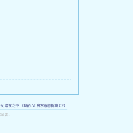
少女
暗夜之中
《我的 AI 房东总想拆我 CP》
》
者欣赏。