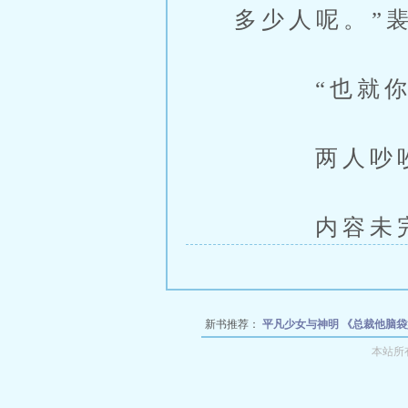
多少人呢。”
“也就你老
两人吵吵嚷
内容未完，
新书推荐：
平凡少女与神明
《总裁他脑
本站所