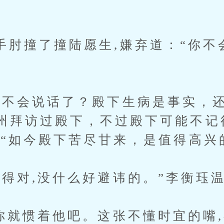
撞了撞陆愿生,嫌弃道：“你不
会说话了？殿下生病是事实，还
州拜访过殿下，不过殿下可能不记
,“如今殿下苦尽甘来，是值得高兴
,没什么好避讳的。”李衡珏温
惯着他吧。这张不懂时宜的嘴,