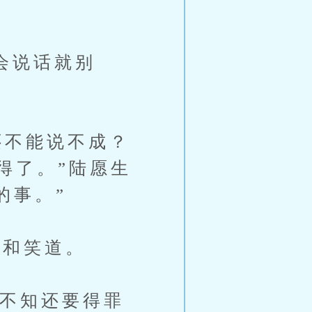
会说话就别
不能说不成？
得了。”陆愿生
的事。”
和笑道。
不知还要得罪