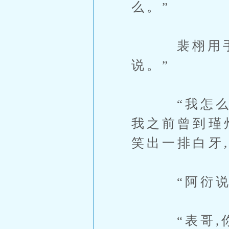
么。”
裴栩用手肘
说。”
“我怎么不
我之前曾到瑾
笑出一排白牙
“阿衍说得对
“表哥,你就