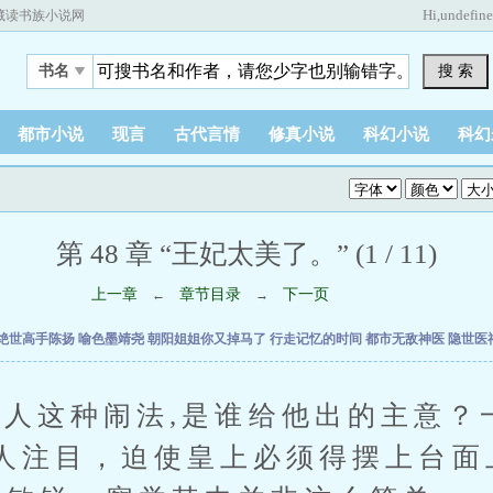
Hi,
undefin
藏读书族小说网
搜 索
书名
都市小说
现言
古代言情
修真小说
科幻小说
科幻
第 48 章 “王妃太美了。” (1 / 11)
上一章
章节目录
下一页
←
→
绝世高手陈扬
喻色墨靖尧
朝阳姐姐你又掉马了
行走记忆的时间
都市无敌神医
隐世医
这种闹法,是谁给他出的主意？
人注目，迫使皇上必须得摆上台面