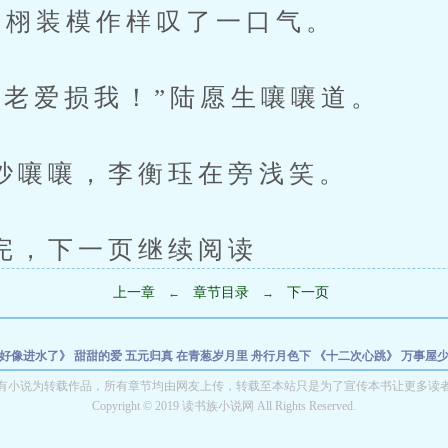
裴栩装模作样叹了一口气。
爱损我！”陆愿生嚷嚷道。
嚷，李衡珏在旁浅笑。
下一页继续阅读
上一章
章节目录
下一页
←
→
袋好像进水了》
甜甜的爱
五元归真
在青葱岁月里
舟行月色下
《十二次心跳》
万事屋
72小时:猎杀倒计时
星糖微光
爱唯有你
重生之厨道巅峰
《这场恋爱，演算法算不出来
有小说为转载作品，所有章节均由网友上传，转载至本站只是为了宣传本书让更多读
Copyright © 2019 读书族小说网 All Rights Reserved.