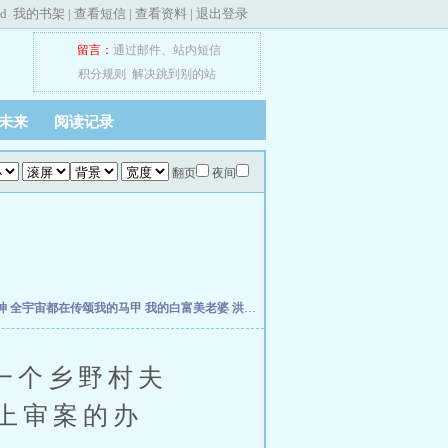
ed
我的书架
|
查看短信
|
查看资料
|
退出登录
留言：
通过邮件
、
站内短信
积分规则
解决跳到别的站
未来
阅读记录
翻页
夜间
神
全宇宙都在传颂我的马甲
我的白富美老婆
洪荒之永恒天帝
披甲太后
桃源兵王
一世
一个乡野村夫
上审案的办