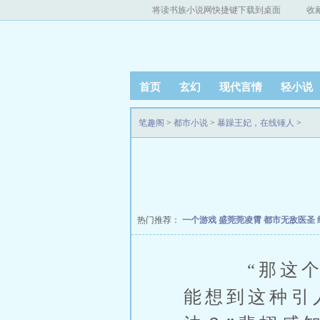
将读书族小说网快捷键下载到桌面
收
首页
玄幻
现代言情
轻小说
笔趣阁
>
都市小说
>
暴躁王妃，在线锤人
>
热门推荐：
一个游戏
盛莞莞凌霄
都市无敌医圣
“那这个人
能想到这种引