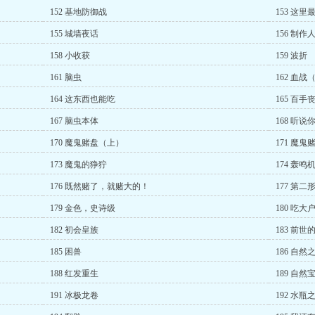
152 基地防御战
153 这
155 城墙夜话
156 制作
158 小收获
159 波折
161 脑虫
162 血战
164 这东西也能吃
165 百手
167 脑虫本体
168 听
170 魔鬼赌盘（上）
171 魔
173 魔鬼的狰狞
174 轰鸣
176 既然赌了，就赌大的！
177 第二
179 金色，史诗级
180 吃大
182 初会皇族
183 前世
185 困兽
186 自然
188 红发重生
189 自然
191 冰极龙卷
192 水