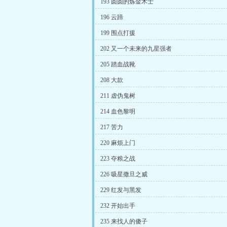
193 圆圆的炼金术士
196 云蹄
199 围点打援
202 又一个未来的九星强者
205 踏血战靴
208 大款
211 虚伪鬼树
214 血色黎明
217 苦力
220 麻烦上门
223 夺粮之战
226 吸星撒旦之威
229 红发与黑发
232 开始出手
235 来找人的傻子