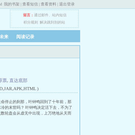
ed
我的书架
|
查看短信
|
查看资料
|
退出登录
留言：
通过邮件
、
站内短信
积分规则
解决跳到别的站
未来
阅读记录
荐票
,
直达底部
JAR,APK,HTML )
当生命停止的刹那，叶钟鸣回到了十年前，那
冷的末世吗？ 叶钟鸣决定活下去，不为了
无数轮盘会从虚无中出现，上万绝地从天而