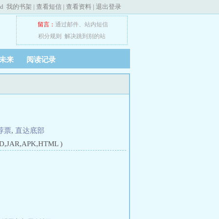
ed
我的书架
|
查看短信
|
查看资料
|
退出登录
留言：
通过邮件
、
站内短信
积分规则
解决跳到别的站
未来
阅读记录
荐票
,
直达底部
JAR,APK,HTML )