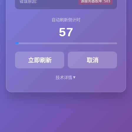
错误原因:
源服务器故障:503
自动刷新倒计时
57
秒
立即刷新
取消
▼
技术详情