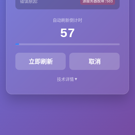
错误原因:
源服务器故障:503
自动刷新倒计时
57
秒
立即刷新
取消
▼
技术详情